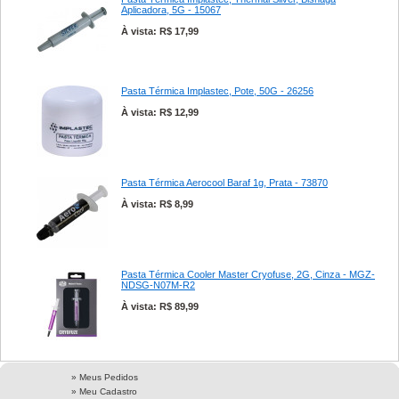
Aplicadora, 5G - 15067
À vista: R$ 17,99
Pasta Térmica Implastec, Pote, 50G - 26256
À vista: R$ 12,99
Pasta Térmica Aerocool Baraf 1g, Prata - 73870
À vista: R$ 8,99
Pasta Térmica Cooler Master Cryofuse, 2G, Cinza - MGZ-
NDSG-N07M-R2
À vista: R$ 89,99
» Meus Pedidos
» Meu Cadastro