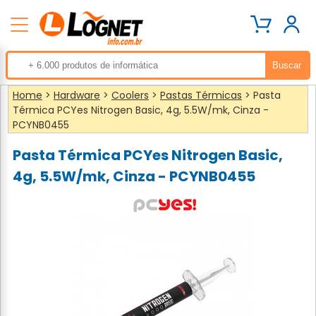
Home
>
Hardware
>
Coolers
>
Pastas Térmicas
> Pasta
Térmica PCYes Nitrogen Basic, 4g, 5.5W/mk, Cinza -
PCYNB0455
Pasta Térmica PCYes Nitrogen Basic,
4g, 5.5W/mk, Cinza - PCYNB0455