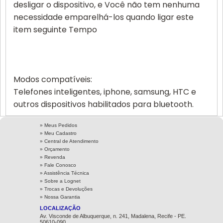
desligar o dispositivo, e Você não tem nenhuma
necessidade emparelhá-los quando ligar este
item seguinte Tempo
Modos compatíveis:
Telefones inteligentes, iphone, samsung, HTC e
outros dispositivos habilitados para bluetooth.
» Meus Pedidos
» Meu Cadastro
» Central de Atendimento
» Orçamento
» Revenda
» Fale Conosco
» Assistência Técnica
»
Sobre a Lognet
»
Trocas e Devoluções
»
Nossa Garantia
LOCALIZAÇÃO
Av. Visconde de Albuquerque, n. 241, Madalena, Recife - PE.
50610-090