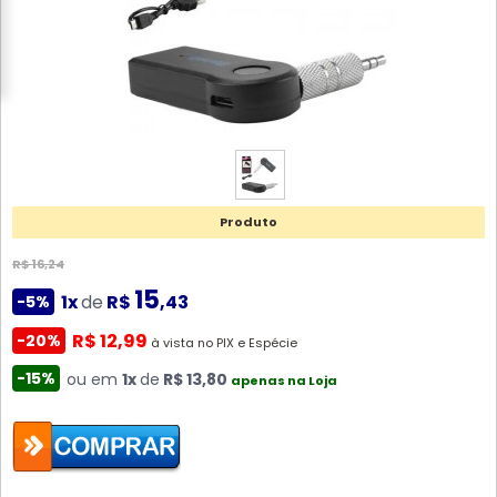
Produto
R$ 16,24
15
1x
de
R$
,43
-5%
R$ 12,99
-20%
à vista no PIX e Espécie
-15%
ou em
1x
de
R$ 13,80
apenas na Loja