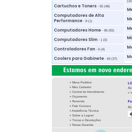
(16
Cartuchos e Toners
- 55 (48)
M
Computadores de Alta
Me
Performance
- 8 (1)
M
Computadores Home
- 96 (55)
Mi
Computadores Slim
- 1 (0)
Mo
Controladores Fan
- 6 (4)
Mo
Coolers para Gabinete
- 60 (37)
» Meus Pedidos
L
» Meu Cadastro
Av
» Central de Atendimento
» 
» Orçamento
» Revenda
Fo
» Fale Conosco
Ac
» Assistência Técnica
»
Sobre a Lognet
»
Trocas e Devoluções
»
Nossa Garantia