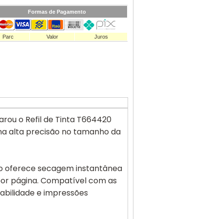
Formas de Pagamento
Parc
Valor
Juros
arou o Refil de Tinta T664420
na alta precisão no tamanho da
elo oferece secagem instantânea
por página. Compatível com as
urabilidade e impressões