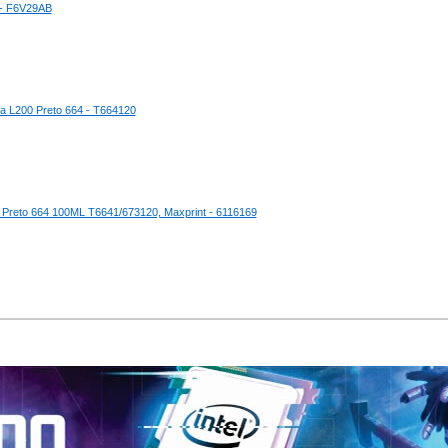
 - F6V29AB
ra L200 Preto 664 - T664120
00 Preto 664 100ML T6641/673120, Maxprint - 6116169