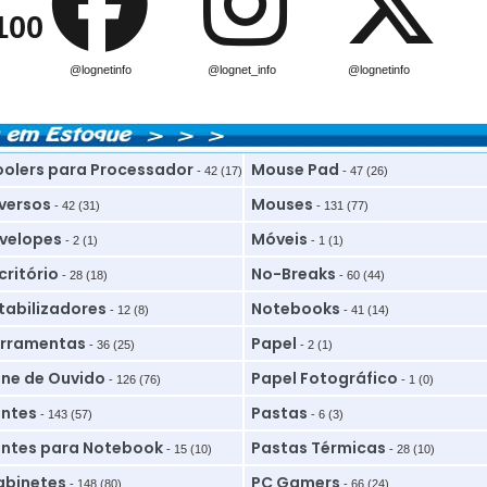
100
@lognetinfo
@lognet_info
@lognetinfo
olers para Processador
Mouse Pad
- 42 (17)
- 47 (26)
versos
Mouses
- 42 (31)
- 131 (77)
velopes
Móveis
- 2 (1)
- 1 (1)
critório
No-Breaks
- 28 (18)
- 60 (44)
tabilizadores
Notebooks
- 12 (8)
- 41 (14)
rramentas
Papel
- 36 (25)
- 2 (1)
ne de Ouvido
Papel Fotográfico
- 126 (76)
- 1 (0)
ntes
Pastas
- 143 (57)
- 6 (3)
ntes para Notebook
Pastas Térmicas
- 15 (10)
- 28 (10)
binetes
PC Gamers
- 148 (80)
- 66 (24)