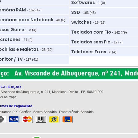
)
Softwares
- 1 (0)
emória RAM
- 162 (47)
SSD
- 163 (46)
mórias para Notebook
- 40 (6)
Switches
- 15 (13)
esas Gamer
- 8 (4)
Teclados com Fio
- 142 (79)
crofones
- 17 (9)
Teclados sem Fio
- 12 (7)
chilas e Maletas
- 26 (10)
Telefones Fixos
- 8 (4)
nitor / TV
- 117 (41)
OCALIZAÇÃO
. Visconde de Albuquerque, n. 241, Madalena, Recife - PE. 50610-090
Ver no mapa
rmas de Pagamento
eitamos PIX, Cartões, Boleto Bancário, Transferência Bancária