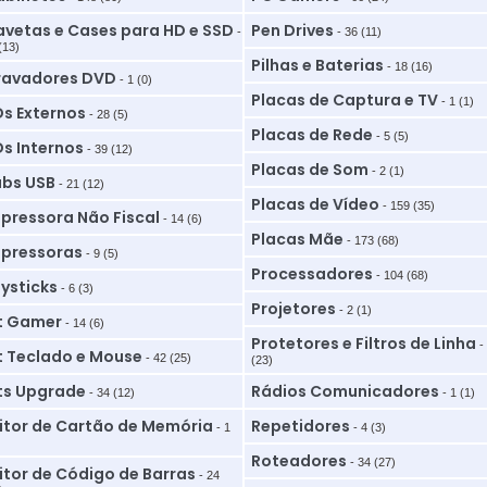
vetas e Cases para HD e SSD
Pen Drives
-
- 36 (11)
(13)
Pilhas e Baterias
- 18 (16)
ravadores DVD
- 1 (0)
Placas de Captura e TV
- 1 (1)
s Externos
- 28 (5)
Placas de Rede
- 5 (5)
s Internos
- 39 (12)
Placas de Som
- 2 (1)
bs USB
- 21 (12)
Placas de Vídeo
- 159 (35)
pressora Não Fiscal
- 14 (6)
Placas Mãe
- 173 (68)
pressoras
- 9 (5)
Processadores
- 104 (68)
ysticks
- 6 (3)
Projetores
- 2 (1)
t Gamer
- 14 (6)
Protetores e Filtros de Linha
-
t Teclado e Mouse
- 42 (25)
(23)
ts Upgrade
Rádios Comunicadores
- 34 (12)
- 1 (1)
itor de Cartão de Memória
Repetidores
- 1
- 4 (3)
Roteadores
- 34 (27)
itor de Código de Barras
- 24