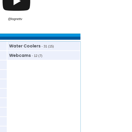
@lognettv
Water Coolers
- 31 (15)
Webcams
- 12 (7)