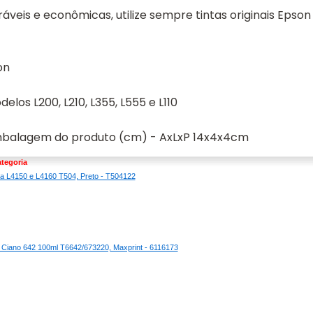
ráveis e econômicas, utilize sempre tintas originais Epso
on
los L200, L210, L355, L555 e L110
balagem do produto (cm) - AxLxP 14x4x4cm
tegoria
ra L4150 e L4160 T504, Preto - T504122
0 Ciano 642 100ml T6642/673220, Maxprint - 6116173