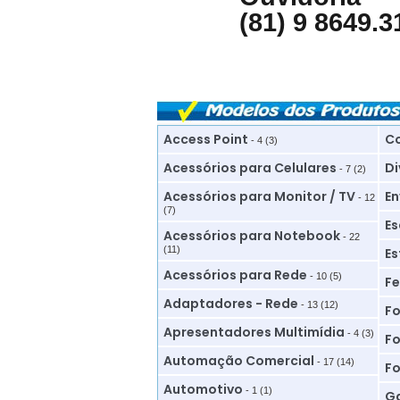
(81) 9 8649.3
Access Point
Co
- 4 (3)
Acessórios para Celulares
Di
- 7 (2)
Acessórios para Monitor / TV
En
- 12
(7)
Es
Acessórios para Notebook
- 22
(11)
Es
Acessórios para Rede
- 10 (5)
Fe
Adaptadores - Rede
- 13 (12)
Fo
Apresentadores Multimídia
- 4 (3)
Fo
Automação Comercial
- 17 (14)
Fo
Automotivo
- 1 (1)
Ga