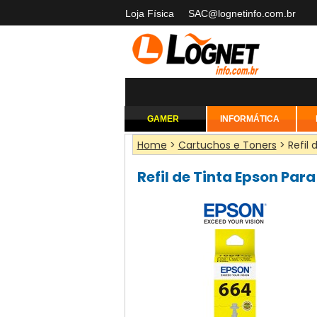
Loja Física
SAC@lognetinfo.com.br
GAMER
INFORMÁTICA
Home
>
Cartuchos e Toners
> Refil
Refil de Tinta Epson Pa