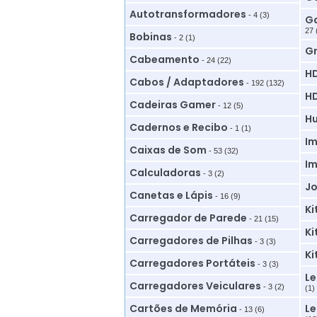
Autotransformadores
- 4 (3)
Ga
27 
Bobinas
- 2 (1)
G
Cabeamento
- 24 (22)
HD
Cabos / Adaptadores
- 192 (132)
HD
Cadeiras Gamer
- 12 (5)
Hu
Cadernos e Recibo
- 1 (1)
Im
Caixas de Som
- 53 (32)
Im
Calculadoras
- 3 (2)
Jo
Canetas e Lápis
- 16 (9)
Ki
Carregador de Parede
- 21 (15)
Ki
Carregadores de Pilhas
- 3 (3)
Ki
Carregadores Portáteis
- 3 (3)
Le
Carregadores Veiculares
- 3 (2)
(1)
Cartões de Memória
Le
- 13 (6)