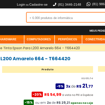
(81) 98
Login
Cadastre-se
(81) 3446-2148
ou
MEUS PEDI
HARDWARE
COMPUTADORES
PERIFÉRICOS
CONECTIVID
 de Tinta Epson Para L200 Amarelo 664 - T664420
ra L200 Amarelo 664 - T664420
Produto
R$ 68,74
21
3x
de
R$
,77
-5%
R$ 54,99
-20%
à vista no PIX e Espécie
-15%
ou em
2x
de
R$ 29,21
apenas na Loja