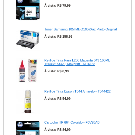
À vista: R$ 79,99
Toner Samsung 105l Mlt-D105l/Xaz Preto Original
À vista: R$ 158,99
Refil de Tinta Para L200 Magenta 643 100ML
T6643/673320, Maxprint - 6116188
À vista: R$ 8,99
Refil de Tinta Epson T544 Amarelo - T544422
À vista: R$ 54,99
Cartucho HP 664 Colorido - F6V28AB
À vista: R$ 84,99