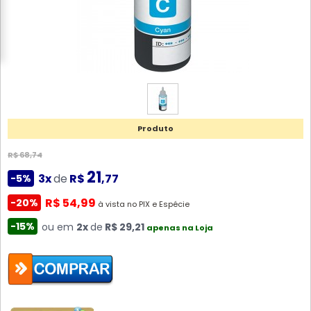
Produto
R$ 68,74
21
3x
de
R$
,77
-5%
R$ 54,99
-20%
à vista no PIX e Espécie
-15%
ou em
2x
de
R$ 29,21
apenas na Loja